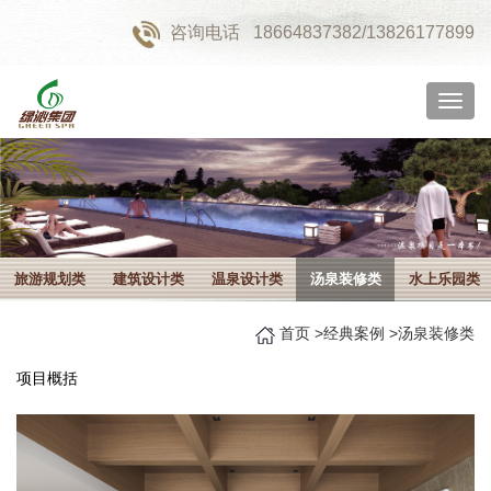
咨询电话
18664837382/13826177899
切
换
导
航
旅游规划类
建筑设计类
温泉设计类
汤泉装修类
水上乐园类
首页
>
经典案例
>
汤泉装修类
项目概括