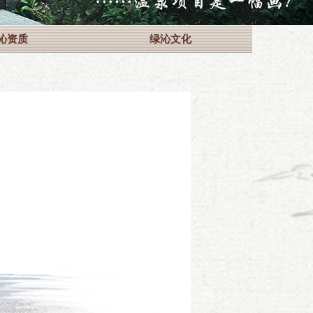
沁资质
绿沁文化