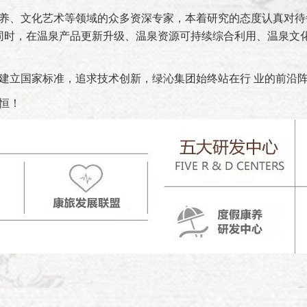
、文化艺术等领域的众多资深专家，本着研究的态度认真对待
同时，在温泉产品更新升级、温泉资源可持续综合利用、温泉文
立国家标准，追求技术创新，绿沁集团始终站在行 业的前沿
恒！