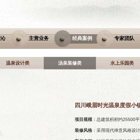
绿沁
主营业务
经典案例
专家团队
温泉设计类
汤泉装修类
水上乐园类
四川峨眉时光温泉度假小
项目规模
：总建筑积积约255
装修风格
：采用现代禅意风格设