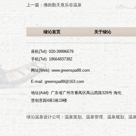
上一篇：
佛岗勤天熹乐谷温泉
绿沁首页
关于绿沁
座机(Tel):
020-39996679
手机(Tel):
18664837382
网址(Web):
www.greenspa88.com
E-mail:
greenspa88@163.com
地址(Add): 广东省广州市番禺区禺山西路329号 海伦
堡创意园4座1栋19楼
绿沁温泉设计公司：温泉策划、温泉管理、温泉规划、温