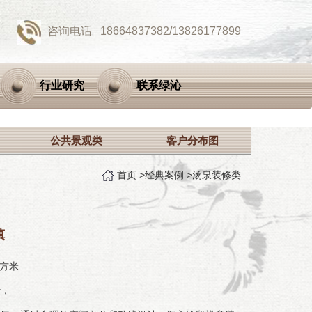
咨询电话
18664837382/13826177899
行业研究
联系绿沁
公共景观类
客户分布图
首页
>
经典案例
>
汤泉装修类
镇
00平方米
计，