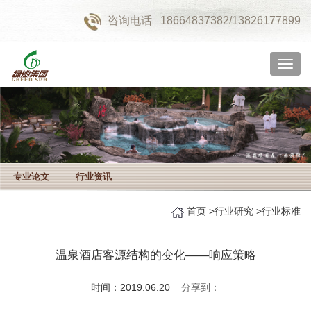
咨询电话
18664837382/13826177899
切
换
导
航
专业论文
行业资讯
首页
>
行业研究
>
行业标准
温泉酒店客源结构的变化——响应策略
时间：2019.06.20
分享到：